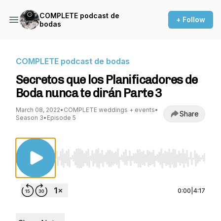
COMPLETE podcast de
+ Follow
bodas
COMPLETE podcast de bodas
Secretos que los Planificadores de
Boda nunca te dirán Parte 3
March 08, 2022
•
COMPLETE weddings + events
•
Share
Season 3
•
Episode 5
Use Left/Right to seek, Home/End to jump to st
0:00
|
4:17